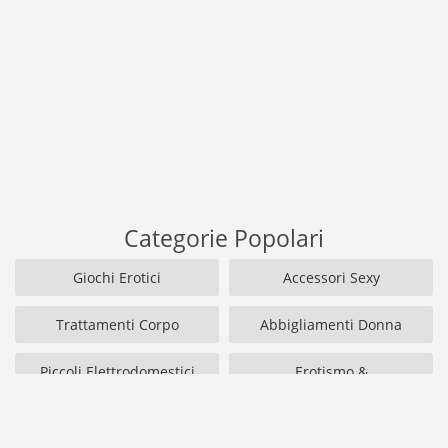
Categorie Popolari
Giochi Erotici
Accessori Sexy
Trattamenti Corpo
Abbigliamenti Donna
Piccoli Elettrodomestici
Erotismo &
Contraccezione
Intimi
Spedizione Gratuita